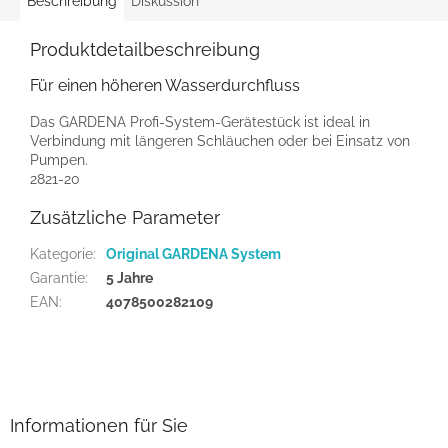
Beschreibung
Diskussion
Produktdetailbeschreibung
Für einen höheren Wasserdurchfluss
Das GARDENA Profi-System-Gerätestück ist ideal in
Verbindung mit längeren Schläuchen oder bei Einsatz von
Pumpen.
2821-20
Zusätzliche Parameter
Kategorie
:
Original GARDENA System
Garantie
:
5 Jahre
EAN
:
4078500282109
F
u
ß
z
Informationen für Sie