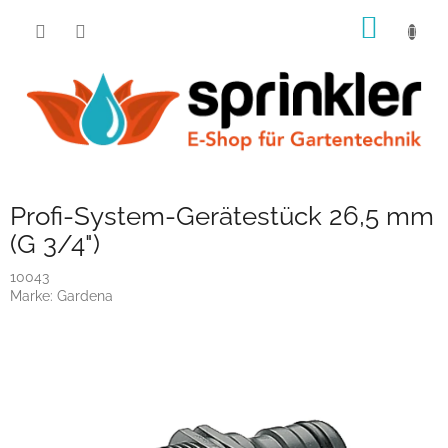
Zum
WARE
Inhalt
springen
Profi-System-Gerätestück 26,5 mm
(G 3/4")
10043
Marke:
Gardena