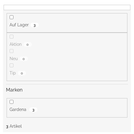
r
t
i
e
Auf Lager
3
r
u
n
Aktion
0
g
Neu
0
Tip
0
Marken
Gardena
3
3
Artikel