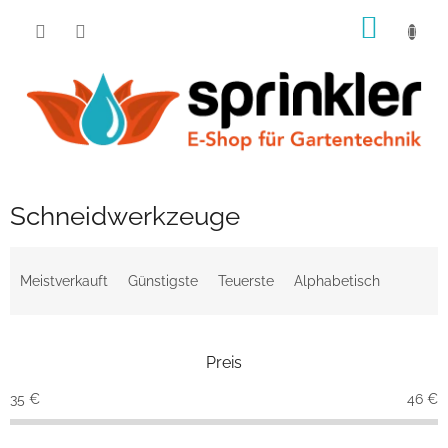
Zum
WARE
Inhalt
springen
Schneidwerkzeuge
P
r
Meistverkauft
Günstigste
Teuerste
Alphabetisch
o
d
u
Preis
k
t
35
€
46
€
s
o