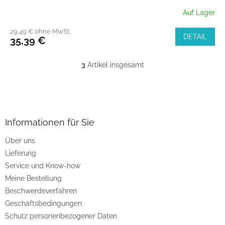
Auf Lager
29,49 € ohne MwSt.
DETAIL
35,39 €
3
Artikel insgesamt
S
t
e
F
u
u
e
ß
r
z
Informationen für Sie
e
e
l
Über uns
i
e
Lieferung
l
m
e
e
Service und Know-how
n
Meine Bestellung
t
Beschwerdeverfahren
e
d
Geschäftsbedingungen
e
Schutz personenbezogener Daten
r