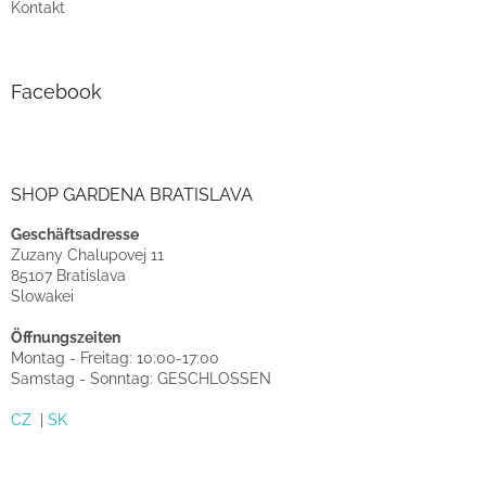
Kontakt
L
i
s
t
Facebook
e
SHOP GARDENA BRATISLAVA
Geschäftsadresse
Zuzany Chalupovej 11
85107 Bratislava
Slowakei
Öffnungszeiten
Montag - Freitag: 10:00-17:00
Samstag - Sonntag: GESCHLOSSEN
CZ
|
SK