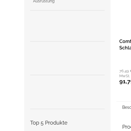
Ausrüstung
Comf
Schl
25 m
76,49
MwSt.
91,
Besc
Top 5 Produkte
Pro