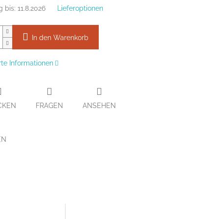
g bis:
11.8.2026
Lieferoptionen
In den Warenkorb
erte Informationen
CKEN
FRAGEN
ANSEHEN
EN