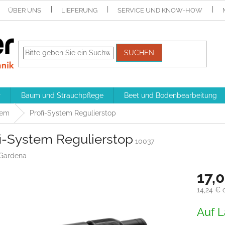
ÜBER UNS
LIEFERUNG
SERVICE UND KNOW-HOW
SUCHEN
r
Baum und Strauchpflege
Beet und Bodenbearbeitung
tem
Profi-System Regulierstop
fi-System Regulierstop
10037
Gardena
17,
14,24 € 
Verkaufs
Auf L