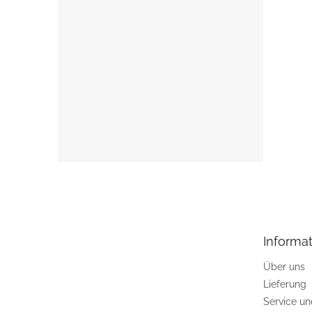
F
u
ß
z
e
Informat
i
l
Über uns
e
Lieferung
Service u