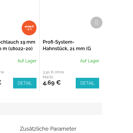
Nächstes
Produkt
46,99 €
–5 %
 Schlauch 19 mm
Profi-System-
20 m (18022-20)
Hahnstück, 21 mm (G
1/2")-Wasserhahn mit
Auf Lager
Auf Lager
26,5 mm (G 3/4")-
Gewinde
hne
3,91 € ohne
MwSt.
€
4,69 €
DETAIL
DETAIL
Zusätzliche Parameter