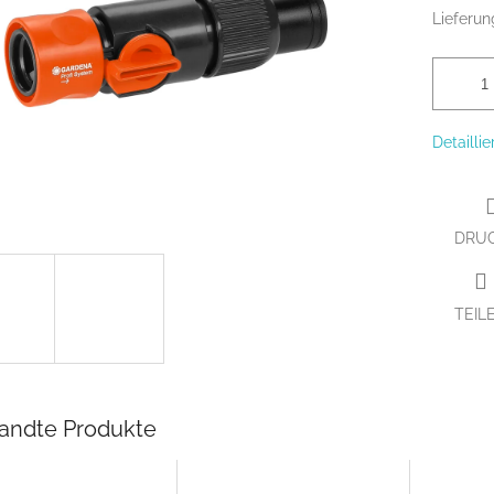
Lieferun
Detailli
DRU
TEIL
andte Produkte