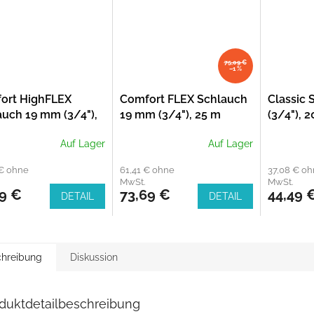
75,09 €
–1 %
ort HighFLEX
Comfort FLEX Schlauch
Classic
auch 19 mm (3/4"),
19 mm (3/4"), 25 m
(3/4"), 
 (18083-20)
(18053-20)
Auf Lager
Auf Lager
 € ohne
61,41 € ohne
37,08 € o
MwSt.
MwSt.
79 €
73,69 €
44,49 
DETAIL
DETAIL
hreibung
Diskussion
duktdetailbeschreibung