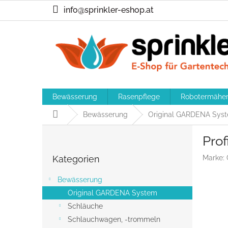
Zum
info@sprinkler-eshop.at
Inhalt
springen
Bewässerung
Rasenpflege
Robotermähe
Startseite
Bewässerung
Original GARDENA Sys
S
Pro
e
Kategorien
i
Kategorien
Marke:
überspringen
t
e
Bewässerung
n
Original GARDENA System
l
Schläuche
e
i
Schlauchwagen, -trommeln