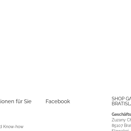
SHOP G
ionen für Sie
Facebook
BRATISL
Geschäfts
Zuzany Ch
85107 Brat
nd Know-how
Slowakei