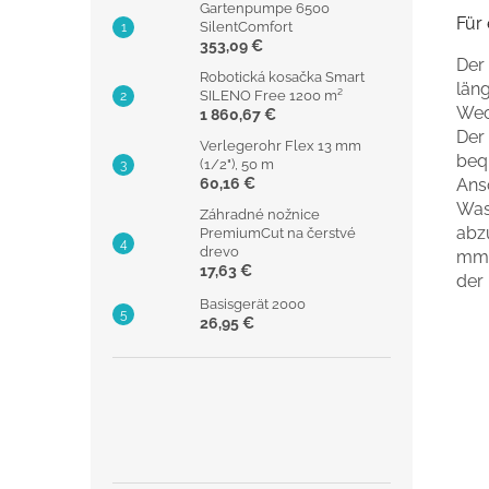
Gartenpumpe 6500
Für
SilentComfort
353,09 €
Der
Robotická kosačka Smart
län
SILENO Free 1200 m²
Wec
1 860,67 €
Der
Verlegerohr Flex 13 mm
beq
(1/2"), 50 m
60,16 €
Ans
Was
Záhradné nožnice
abz
PremiumCut na čerstvé
drevo
mm 
17,63 €
der
Basisgerät 2000
26,95 €