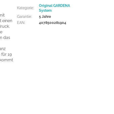
Original GARDENA
Kategorie
:
System
mit
Garantie
:
5 Jahre
t einen
EAN
:
4078500281904
ruck.
ie
um das
anz
 für 19
bekommt