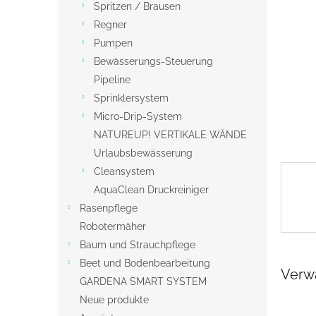
s
Spritzen / Brausen
t
Regner
e
Pumpen
Bewässerungs-Steuerung
Pipeline
Sprinklersystem
Micro-Drip-System
NATUREUP! VERTIKALE WÄNDE
Urlaubsbewässerung
Cleansystem
AquaClean Druckreiniger
Rasenpflege
Robotermäher
Baum und Strauchpflege
Beet und Bodenbearbeitung
Verw
GARDENA SMART SYSTEM
Neue produkte