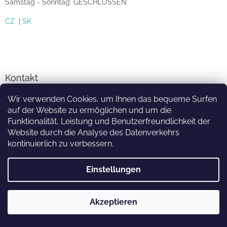
Samstag - Sonntag: GESCHLOSSEN
CZ
|
SK
Kontakt
info
@
sprinkler-eshop.at
Wir verwenden Cookies, um Ihnen das bequeme Surfen
auf der Website zu ermöglichen und um die
facebook.com/zavlahari
Funktionalität, Leistung und Benutzerfreundlichkeit der
Website durch die Analyse des Datenverkehrs
kontinuierlich zu verbessern.
Einstellungen
Erstellt von Shoptet
Akzeptieren
Copyright 2026
sprinkler-eshop.at
. Alle Rechte vorbehalten.