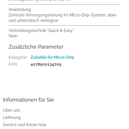
Anwendung
Zentrale Versorgungsleitung im Micro-Drip-System, ober-
und unterirdisch verlegbar.
Verbindungstechnik "Quick & Easy"
Nein
Zusätzliche Parameter
Kategorie
:
Zubehör für Micro-Drip
EAN
:
4078500134705
F
u
ß
z
Informationen für Sie
e
Über uns
i
Lieferung
l
e
Service und Know-how