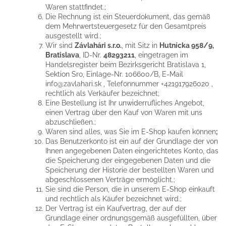
Waren stattfindet.;
Die Rechnung ist ein Steuerdokument, das gemäß
dem Mehrwertsteuergesetz für den Gesamtpreis
ausgestellt wird.;
Wir sind
Závlahári s.r.o.
, mit Sitz in
Hutnícka 958/9,
Bratislava
, ID-Nr.
48293211
, eingetragen im
Handelsregister beim Bezirksgericht Bratislava 1,
Sektion Sro, Einlage-Nr. 106600/B, E-Mail
info@zavlahari.sk , Telefonnummer +421917926020 ,
rechtlich als Verkäufer bezeichnet;
Eine Bestellung ist Ihr unwiderrufliches Angebot,
einen Vertrag über den Kauf von Waren mit uns
abzuschließen.;
Waren sind alles, was Sie im E-Shop kaufen können
;
Das Benutzerkonto ist ein auf der Grundlage der von
Ihnen angegebenen Daten eingerichtetes Konto, das
die Speicherung der eingegebenen Daten und die
Speicherung der Historie der bestellten Waren und
abgeschlossenen Verträge ermöglicht.;
Sie sind die Person, die in unserem E-Shop einkauft
und rechtlich als Käufer bezeichnet wird.;
Der Vertrag ist ein Kaufvertrag, der auf der
Grundlage einer ordnungsgemäß ausgefüllten, über