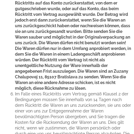
Rücktritts auf das Konto zurückerstattet, von dem er
gutgeschrieben wurde, oder auf das Konto, das beim
Rücktritt vom Vertrag ausgewählt wurde. Der Betrag wird
jedoch erst dann zurückerstattet, wenn Sie die Waren an
uns zurückgeschickt haben oder nachweisen können, dass
sie an uns zurückgesandt wurden. Bitte senden Sie die
Waren sauber und möglichst in der Originalverpackung an
uns zurück. Die Waren dürfen nicht benutzt worden sein!
Die Waren dürfen nur in dem Umfang anprobiert werden, in
dem Sie die Waren in einem Ladengeschäft anprobieren
würden. Der Rücktritt vom Vertrag ist nicht als
unentgeltliche Nutzung der Ware innerhalb der
angegebenen Frist auszulegen. Die Waren sind an Zuzany
Chalupovej 11, 85107 Bratislava zu senden. Wenn Sie die
Waren an eine andere Adresse schicken, ist es nicht
möglich, diese Rücknahme zu lösen.
Im Falle eines Rücktritts vom Vertrag gemäß Klausel 2 der
Bedingungen müssen Sie innerhalb von 14 Tagen nach
dem Rücktritt die Waren an uns zurücksenden, sie uns oder
einer von uns zur Entgegennahme der Waren
bevollmächtigten Person übergeben, und Sie tragen die
Kosten für die Rücksendung der Waren an uns. Dies gilt
nicht, wenn wir zustimmen, die Waren persönlich oder
durch eine von uns bevollmächtigte Person abzuholen. Die