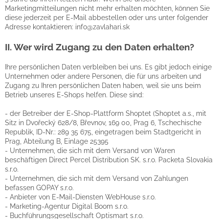
Marketingmitteilungen nicht mehr erhalten möchten, können Sie
diese jederzeit per E-Mail abbestellen oder uns unter folgender
Adresse kontaktieren: info@zavlahari.sk
II. Wer wird Zugang zu den Daten erhalten?
Ihre persönlichen Daten verbleiben bei uns. Es gibt jedoch einige
Unternehmen oder andere Personen, die für uns arbeiten und
Zugang zu Ihren persönlichen Daten haben, weil sie uns beim
Betrieb unseres E-Shops helfen. Diese sind:
- der Betreiber der E-Shop-Plattform Shoptet (Shoptet a.s., mit
Sitz in Dvořecký 628/8, Břevnov, 169 00, Prag 6, Tschechische
Republik, ID-Nr.: 289 35 675, eingetragen beim Stadtgericht in
Prag, Abteilung B, Einlage 25395
- Unternehmen, die sich mit dem Versand von Waren
beschäftigen Direct Percel Distribution SK. s.r.o. Packeta Slovakia
s.r.o.
- Unternehmen, die sich mit dem Versand von Zahlungen
befassen GOPAY s.r.o.
- Anbieter von E-Mail-Diensten WebHouse s.r.o.
- Marketing-Agentur Digital Boom s.r.o.
- Buchführungsgesellschaft Optismart s.r.o.