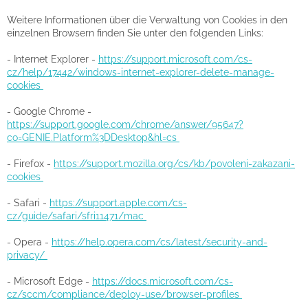
Weitere Informationen über die Verwaltung von Cookies in den
einzelnen Browsern finden Sie unter den folgenden Links:
- Internet Explorer -
https://support.microsoft.com/cs-
cz/help/17442/windows-internet-explorer-delete-manage-
cookies
- Google Chrome -
https://support.google.com/chrome/answer/95647?
co=GENIE.Platform%3DDesktop&hl=cs
- Firefox -
https://support.mozilla.org/cs/kb/povoleni-zakazani-
cookies
- Safari -
https://support.apple.com/cs-
cz/guide/safari/sfri11471/mac
- Opera -
https://help.opera.com/cs/latest/security-and-
privacy/
- Microsoft Edge -
https://docs.microsoft.com/cs-
cz/sccm/compliance/deploy-use/browser-profiles