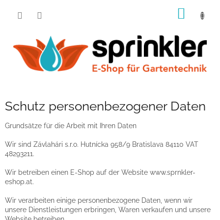
Zum
WARE
Inhalt
springen
Schutz personenbezogener Daten
Grundsätze für die Arbeit mit Ihren Daten
Wir sind Závlahári s.r.o. Hutnícka 958/9 Bratislava 84110 VAT
48293211.
Wir betreiben einen E-Shop auf der Website www.sprnkler-
eshop.at.
Wir verarbeiten einige personenbezogene Daten, wenn wir
unsere Dienstleistungen erbringen, Waren verkaufen und unsere
Website betreiben.