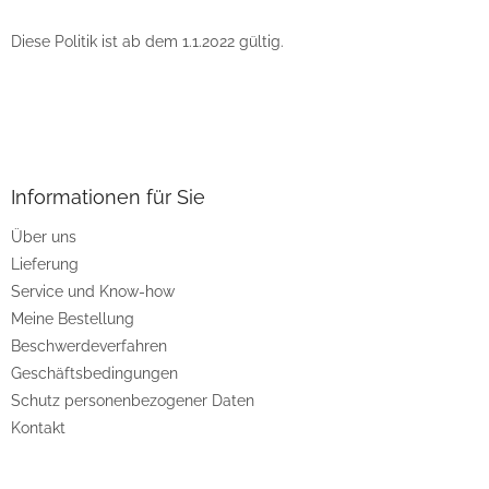
Diese Politik ist ab dem 1.1.2022 gültig.
F
u
ß
z
Informationen für Sie
e
Über uns
i
Lieferung
l
e
Service und Know-how
Meine Bestellung
Beschwerdeverfahren
Geschäftsbedingungen
Schutz personenbezogener Daten
Kontakt