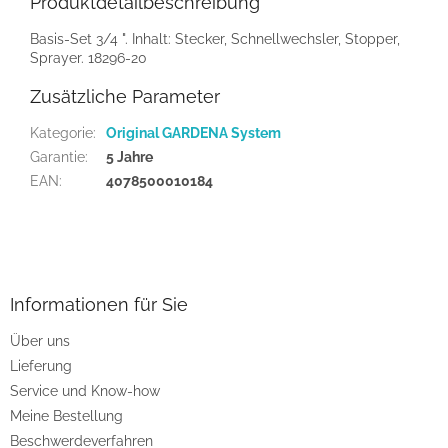
Produktdetailbeschreibung
Basis-Set 3/4 ". Inhalt: Stecker, Schnellwechsler, Stopper,
Sprayer. 18296-20
Zusätzliche Parameter
Kategorie
:
Original GARDENA System
Garantie
:
5 Jahre
EAN
:
4078500010184
F
u
ß
z
Informationen für Sie
e
Über uns
i
Lieferung
l
e
Service und Know-how
Meine Bestellung
Beschwerdeverfahren