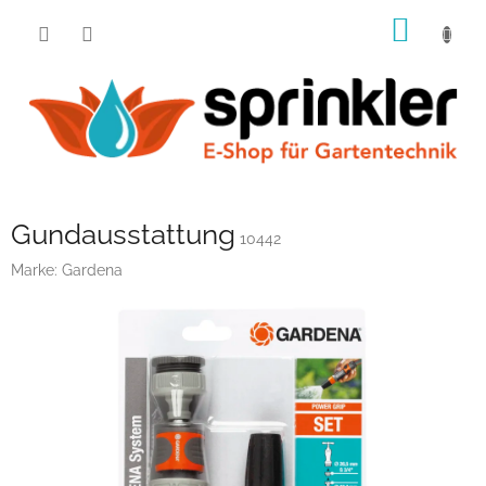
Zum
WARE
Inhalt
springen
Gundausstattung
10442
Marke:
Gardena