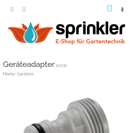
Zum
WARE
Inhalt
springen
Geräteadapter
10031
Marke:
Gardena