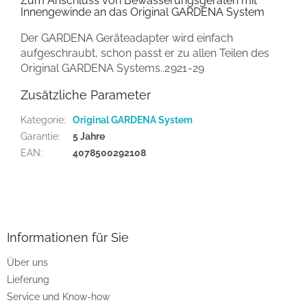
Zum Anschluss von Bewässerungsgeräten mit
Innengewinde an das Original GARDENA System
Der GARDENA Geräteadapter wird einfach
aufgeschraubt, schon passt er zu allen Teilen des
Original GARDENA Systems.
.2921-29
Zusätzliche Parameter
Kategorie
:
Original GARDENA System
Garantie
:
5 Jahre
EAN
:
4078500292108
F
u
ß
z
Informationen für Sie
e
Über uns
i
Lieferung
l
e
Service und Know-how