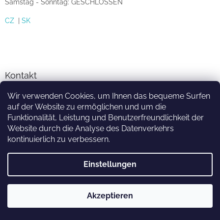
Samstag - Sonntag: GESCHLOSSEN
CZ
|
SK
Kontakt
Wir verwenden Cookies, um Ihnen das bequeme Surfen
info
@
sprinkler-eshop.at
auf der Website zu ermöglichen und um die
facebook.com/zavlahari
Funktionalität, Leistung und Benutzerfreundlichkeit der
Website durch die Analyse des Datenverkehrs
kontinuierlich zu verbessern.
Einstellungen
Erstellt von Shoptet
Akzeptieren
Copyright 2026
sprinkler-eshop.at
. Alle Rechte vorbehalten.