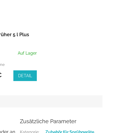
üher 5 l Plus
Auf Lager
hne
€
DETAIL
Zusätzliche Parameter
oder an
Kategorie
:
Zubehör für Sprühgeräte