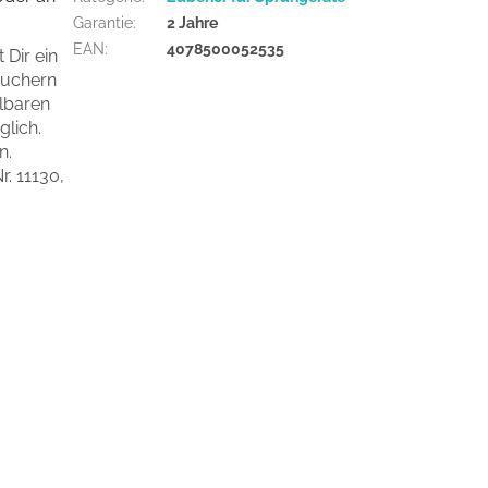
Garantie
:
2 Jahre
EAN
:
4078500052535
Dir ein
äuchern
lbaren
lich.
n.
. 11130,