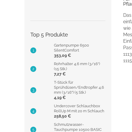
Pfl
Das
ein
wie
Top 5 Produkte
Mes
Ein
Gartenpumpe 6500
Pass
SilentComfort
1113
353,09 €
111
Rohrhalter 4,6 mm (3/16“)
(15 Stk.)
7,27 €
T-Stück für
Sprühdüsen/Endtropfer 4,6
mm (3/16") (5 Stk.)
4,19 €
Undercover Schlauchbox
RollUp M mit 20 m Schlauch
258,50 €
Schmutzwasser-
Tauchpumpe 10500 BASIC