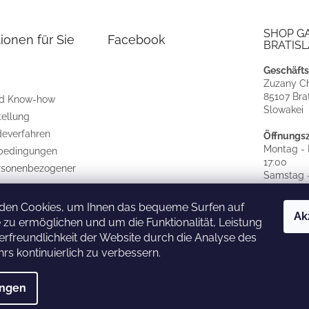
SHOP G
ionen für Sie
Facebook
BRATISL
Geschäfts
Zuzany Ch
85107 Brat
nd Know-how
Slowakei
tellung
everfahren
Öffnungsz
Montag - F
bedingungen
17:00
rsonenbezogener
Samstag -
GESCHL
den Cookies, um Ihnen das bequeme Surfen auf
CZ
|
SK
Ak
 zu ermöglichen und um die Funktionalität, Leistung
rfreundlichkeit der Website durch die Analyse des
rs kontinuierlich zu verbessern.
ungen
ehalten.