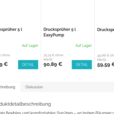
sprüher 5 l
Drucksprüher 5 l
Druckspr
EasyPump
Auf Lager
Auf Lager
€ ohne
75,74 € ohne
49,66 € o
MwSt.
MwSt.
39 €
90,89 €
59,59 
DETAIL
DETAIL
hreibung
Diskussion
duktdetailbeschreibung
 ein flexibles und komfortables Sprühen – an hohen Bäumen 