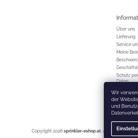
z
e
Informat
i
l
Über uns
e
Lieferung
Service u
Meine Bes
Beschwerd
Geschäfts
Schutz pe
Daten
Kontakt
Wir verwen
der Website
und Benutze
Datenverkeh
Einstell
Copyright 2026
sprinkler-eshop.at
. Alle Rechte vorb