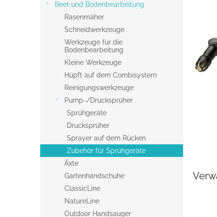
s
Beet und Bodenbearbeitung
t
Rasenmäher
e
Schneidwerkzeuge
Werkzeuge für die
Bodenbearbeitung
Kleine Werkzeuge
Hüpft auf dem Combisystem
Reinigungswerkzeuge
Pump-/Drucksprüher
Sprühgeräte
Drucksprüher
Sprayer auf dem Rücken
Zubehör für Sprühgeräte
Äxte
Verw
Gartenhandschuhe
ClassicLine
NatureLine
Outdoor Handsauger