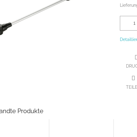
Lieferun
Detailli
DRU
TEIL
andte Produkte