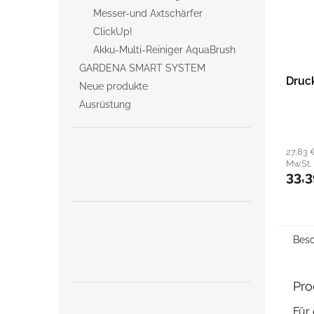
Messer-und Axtschärfer
ClickUp!
Akku-Multi-Reiniger AquaBrush
GARDENA SMART SYSTEM
Druck
Neue produkte
Ausrüstung
27,83 
MwSt.
33,
Besc
Pro
Für