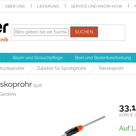
ÜBER UNS
LIEFERUNG
SERVICE UND KNOW-HOW
SUCHEN
r
Baum und Strauchpflege
Beet und Bodenbearbeitung
rucksprüher
Zubehör für Sprühgeräte
Teleskoprohr
eskoprohr
1526
Gardena
33,
27,66 € 
Verkaufs
Auf L