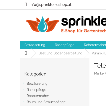
Zum
info@sprinkler-eshop.at
Inhalt
springen
Bewässerung
Rasenpflege
Robotermähe
Startseite
Beet und Bodenbearbeitung
Pump-/D
S
Tel
e
Kategorien
i
Kategorien
Marke:
überspringen
t
e
Bewässerung
n
Rasenpflege
l
Robotermäher
e
i
Baum und Strauchpflege