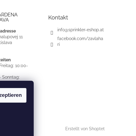
ARDENA
Kontakt
AVA
info
@
sprinkler-eshop.at
adresse
alupovej 11
facebook.com/zavlaha
islava
ri
eiten
reitag: 10:00-
 Sonntag:
OSSEN
zeptieren
Erstellt von Shoptet