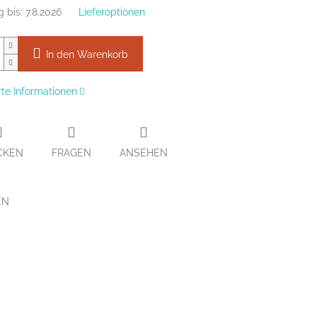
g bis:
7.8.2026
Lieferoptionen
In den Warenkorb
erte Informationen
CKEN
FRAGEN
ANSEHEN
EN