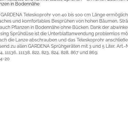
anzen in Bodennähe
 GARDENA Teleskoprohr von 40 bis 100 cm Länge ermöglicht 
faches und komfortables Besprühen von hohen Bäumen, Str
 auch Pflanzen in Bodennähe ohne Bücken. Dank der abwinke
sing Sprühdüse ist die Unterblattanwendung problemlos mög
fach die Lanze abschrauben und das Teleskoprohr anschließe
end zu allen GARDENA Sprühgeräten mit 3 und 5 Liter, Art.-Nr
4, 11136, 11138, 822, 823, 824, 828, 867 und 869.
54-20