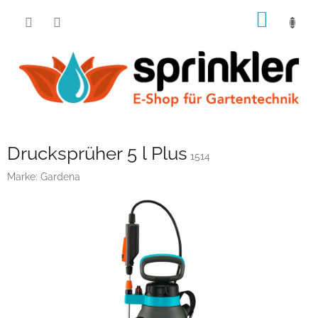
Zum
WARE
Inhalt
springen
Drucksprüher 5 l Plus
1514
Marke:
Gardena