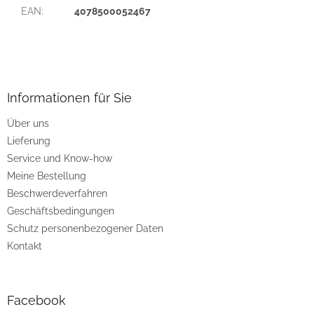
EAN
:
4078500052467
F
u
ß
z
Informationen für Sie
e
Über uns
i
Lieferung
l
e
Service und Know-how
Meine Bestellung
Beschwerdeverfahren
Geschäftsbedingungen
Schutz personenbezogener Daten
Kontakt
Facebook