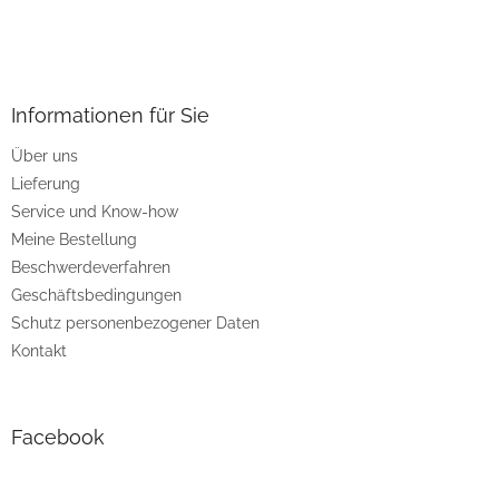
F
u
ß
z
Informationen für Sie
e
Über uns
i
Lieferung
l
e
Service und Know-how
Meine Bestellung
Beschwerdeverfahren
Geschäftsbedingungen
Schutz personenbezogener Daten
Kontakt
Facebook