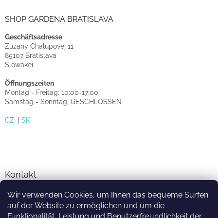
SHOP GARDENA BRATISLAVA
Geschäftsadresse
Zuzany Chalupovej 11
85107 Bratislava
Slowakei
Öffnungszeiten
Montag - Freitag: 10:00-17:00
Samstag - Sonntag: GESCHLOSSEN
CZ
|
SK
Kontakt
Wir verwenden Cookies, um Ihnen das bequeme Surfen
info
@
sprinkler-eshop.at
auf der Website zu ermöglichen und um die
facebook.com/zavlahari
Funktionalität, Leistung und Benutzerfreundlichkeit der