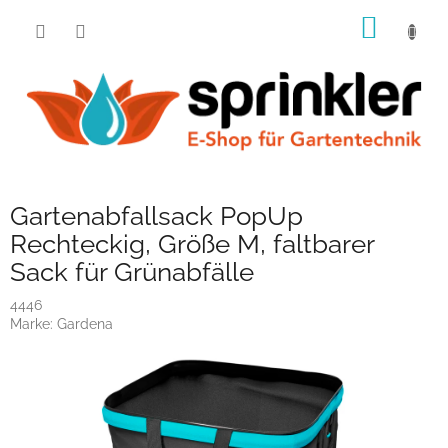
Zum
WARE
Inhalt
springen
Gartenabfallsack PopUp
Rechteckig, Größe M, faltbarer
Sack für Grünabfälle
4446
Marke:
Gardena