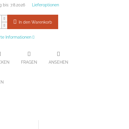
g bis:
7.8.2026
Lieferoptionen
In den Warenkorb
erte Informationen
CKEN
FRAGEN
ANSEHEN
EN