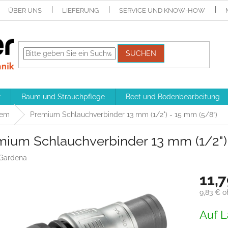
ÜBER UNS
LIEFERUNG
SERVICE UND KNOW-HOW
SUCHEN
r
Baum und Strauchpflege
Beet und Bodenbearbeitung
tem
Premium Schlauchverbinder 13 mm (1/2") - 15 mm (5/8“)
mium Schlauchverbinder 13 mm (1/2") 
Gardena
11,
9,83 € 
Verkaufs
Auf L