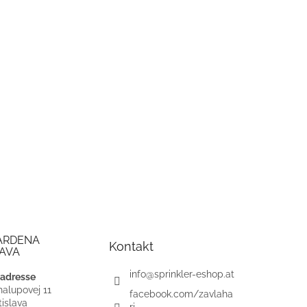
ARDENA
Kontakt
AVA
info
@
sprinkler-eshop.at
adresse
alupovej 11
facebook.com/zavlaha
islava
ri