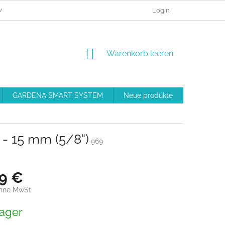
MEINE BESTELLUNG
BESCHWERDEVERFAHREN
Login
GESCHÄFT
WARENKORB
Warenkorb leeren
GARDENA SMART SYSTEM
Neue produkte
Ausrüstu
- 15 mm (5/8“)
969
79 €
ohne MwSt.
preis:
ager