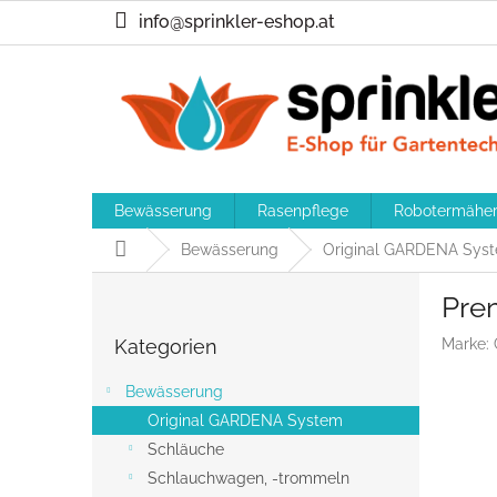
Zum
info@sprinkler-eshop.at
Inhalt
springen
Bewässerung
Rasenpflege
Robotermähe
Startseite
Bewässerung
Original GARDENA Sys
S
Pre
e
Kategorien
i
Kategorien
Marke:
überspringen
t
e
Bewässerung
n
Original GARDENA System
l
Schläuche
e
i
Schlauchwagen, -trommeln