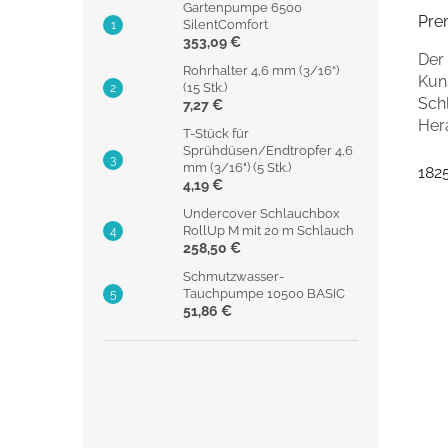
Gartenpumpe 6500
Pre
SilentComfort
353,09 €
Der
Rohrhalter 4,6 mm (3/16“)
Kun
(15 Stk.)
Schl
7,27 €
Her
T-Stück für
Sprühdüsen/Endtropfer 4,6
mm (3/16") (5 Stk.)
182
4,19 €
Undercover Schlauchbox
RollUp M mit 20 m Schlauch
258,50 €
Schmutzwasser-
Tauchpumpe 10500 BASIC
51,86 €