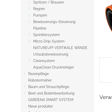
s
Spritzen / Brausen
t
Regner
e
Pumpen
Bewässerungs-Steuerung
Pipeline
Sprinklersystem
Micro-Drip-System
NATUREUP! VERTIKALE WÄNDE
Urlaubsbewässerung
Cleansystem
AquaClean Druckreiniger
Rasenpflege
Robotermäher
Baum und Strauchpflege
Beet und Bodenbearbeitung
Verw
GARDENA SMART SYSTEM
Neue produkte