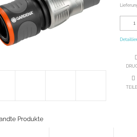
Lieferun
Detailli
DRU
TEIL
andte Produkte