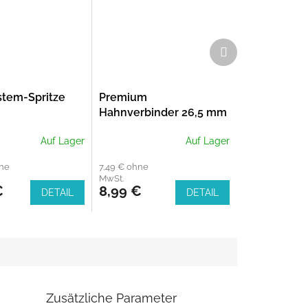
Nächstes
Produkt
stem-Spritze
Premium
Hahnverbinder 26,5 mm
(G 3/4")
Auf Lager
Auf Lager
hne
7,49 € ohne
MwSt.
€
8,99 €
DETAIL
DETAIL
Zusätzliche Parameter