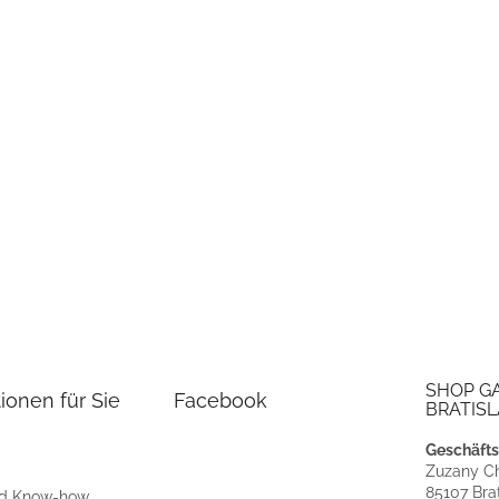
SHOP G
ionen für Sie
Facebook
BRATISL
Geschäfts
Zuzany Ch
85107 Brat
nd Know-how