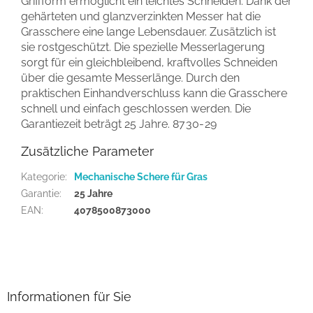
Griffform ermöglicht ein leichtes Schneiden. Dank der
gehärteten und glanzverzinkten Messer hat die
Grasschere eine lange Lebensdauer. Zusätzlich ist
sie rostgeschützt. Die spezielle Messerlagerung
sorgt für ein gleichbleibend, kraftvolles Schneiden
über die gesamte Messerlänge. Durch den
praktischen Einhandverschluss kann die Grasschere
schnell und einfach geschlossen werden. Die
Garantiezeit beträgt 25 Jahre.
8730-29
Zusätzliche Parameter
Kategorie
:
Mechanische Schere für Gras
Garantie
:
25 Jahre
EAN
:
4078500873000
F
u
ß
z
Informationen für Sie
e