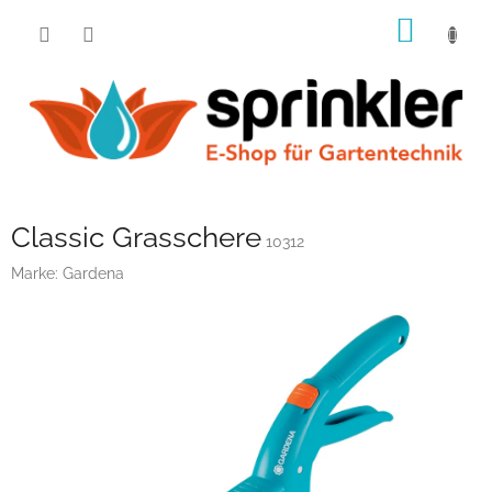
Zum
WARE
Inhalt
springen
Classic Grasschere
10312
Marke:
Gardena