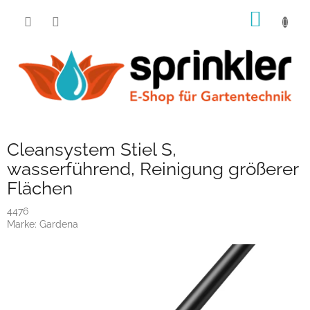
Zum
WARE
Inhalt
springen
Cleansystem Stiel S,
wasserführend, Reinigung größerer
Flächen
4476
Marke:
Gardena