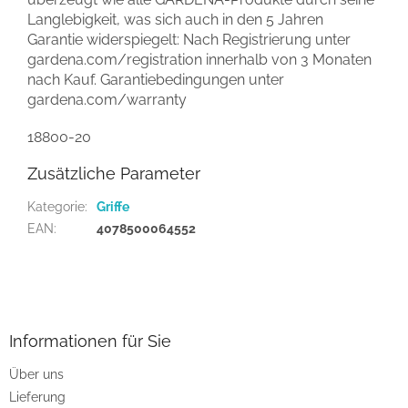
Langlebigkeit, was sich auch in den 5 Jahren
Garantie widerspiegelt: Nach Registrierung unter
gardena.com/registration innerhalb von 3 Monaten
nach Kauf. Garantiebedingungen unter
gardena.com/warranty
18800-20
Zusätzliche Parameter
Kategorie
:
Griffe
EAN
:
4078500064552
F
u
ß
z
Informationen für Sie
e
Über uns
i
Lieferung
l