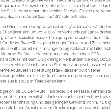
lfalt an Einsatzmöglichkeiten für Haus und Garten. Würdest D
ät gerne mit Akkusystem kaufen? Das ist kein Problem - das 
se Set ist dann genau das richtige für dich. Es sind drei ver
enaufsätze im AquaClean 24/18V solo enthalten.
 den Düsen kann der Sprühwinkel auf 15° oder 40° verändert 
 Düse lässt sich um volle 360° im Verhältnis zur Lanze dreh
 größere Flexibilität bei der Reinigung zu erreichen. Die 0°-Düs
l für die kraftvolle Reinigung in engen Winkeln und Zwische
falls enthalten ist ein 5 m langer Saugschlauch mit Filter, 
 Klemme. Die Wasserversorgung kann über einen OGS-
nanschluss mit dem Druckreiniger verbunden werden. Obwoh
 seiner Mobilität nicht an das Stromnetz angeschlossen ist, is
erne AquaClean so leistungsstark, dass er durch seine
bstsaugfunktion mit einer Durchflussmenge von 250 Litern p
er aus bis zu 2 m Tiefe ziehen kann.
 gleich, ob Du Dein Auto, Fahrräder, die Terrasse, Fensterlä
enmöbel reinigen willst – dank seiner intelligenten Konstrukti
fachen Handhabung und des geringen Gewichts von nur 1,5 k
erie bleibt die Arbeit mit dem Druckreiniger ohne umständlic