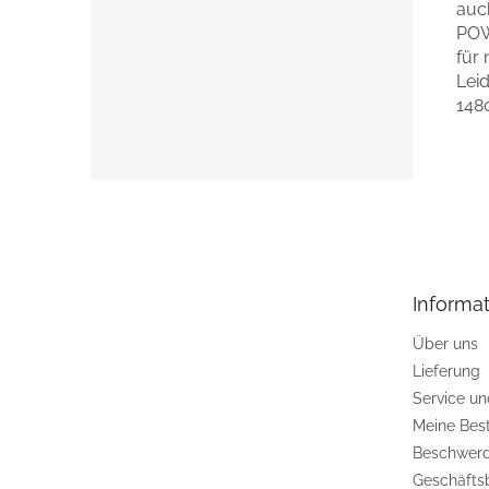
auc
POW
für
Lei
148
F
u
ß
z
e
Informat
i
l
Über uns
e
Lieferung
Service u
Meine Bes
Beschwerd
Geschäfts