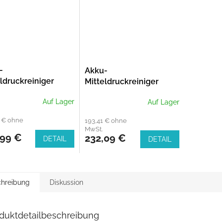
-
Akku-
ldruckreiniger
Mitteldruckreiniger
Clean 24/18V P4A
AquaClean 24/18V P4A
Auf Lager
Auf Lager
y-To-Use Set
Premium Set
6 € ohne
193,41 € ohne
MwSt.
,99 €
232,09 €
DETAIL
DETAIL
hreibung
Diskussion
duktdetailbeschreibung