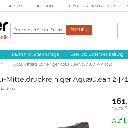
ÜBER UNS
LIEFERUNG
SERVICE UND KNOW-HOW
SUCHEN
r
Baum und Strauchpflege
Beet und Bodenbearbeitung
r
Akku-Mitteldruckreiniger AquaClean 24/18V P4A solo
u-Mitteldruckreiniger AquaClean 24/
Gardena
161
134,83 €
Verkaufs
Auf L