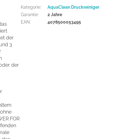
Kategorie
:
AquaClean Druckreiniger
Garantie
:
2 Jahre
EAN
:
4078500053495
das
iert
tet der
 und 3
r
h
 oder der
r
hltem
 ohne
OWER FOR
ifenden
imale