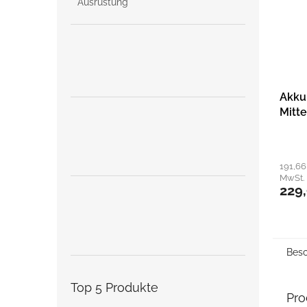
Ausrüstung
Akku
Mitte
Aqua
Read
191,6
MwSt.
229
Besc
Top 5 Produkte
Pro