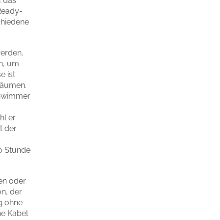
u das
Ready-
schiedene
werden.
en, um
e ist
nräumen.
Schwimmer
l er
t der
ro Stunde
den oder
on, der
g ohne
he Kabel