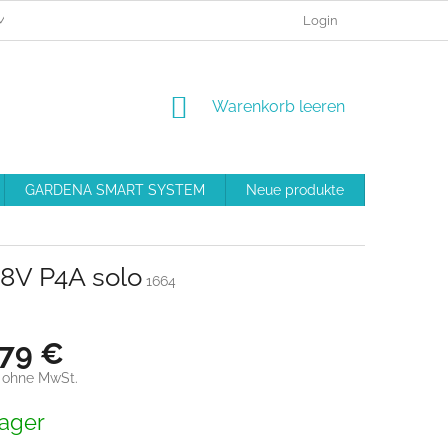
MEINE BESTELLUNG
BESCHWERDEVERFAHREN
Login
GESCHÄFT
WARENKORB
Warenkorb leeren
GARDENA SMART SYSTEM
Neue produkte
Ausrüstu
18V P4A solo
1664
,79 €
 ohne MwSt.
preis:
ager