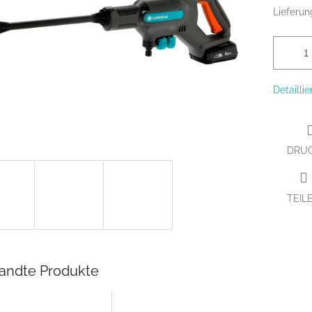
Lieferun
Detailli
DRU
TEIL
andte Produkte