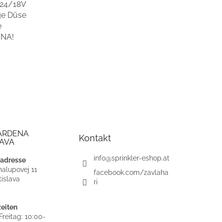
 24/18V
ge Düse
e
ENA!
ARDENA
Kontakt
AVA
info
@
sprinkler-eshop.at
adresse
alupovej 11
facebook.com/zavlaha
islava
ri
eiten
reitag: 10:00-