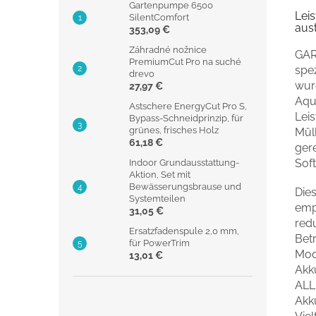
Gartenpumpe 6500
Leis
SilentComfort
aus
353,09 €
Záhradné nožnice
GAR
PremiumCut Pro na suché
spez
drevo
wurd
27,97 €
Aqua
Astschere EnergyCut Pro S,
Leis
Bypass-Schneidprinzip, für
grünes, frisches Holz
Mül
61,18 €
gere
Sof
Indoor Grundausstattung-
Aktion, Set mit
Bewässerungsbrause und
Die
Systemteilen
empf
31,05 €
redu
Ersatzfadenspule 2,0 mm,
Bet
für PowerTrim
Mod
13,01 €
Akk
ALL
Akku