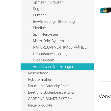
s
Spritzen / Brausen
t
Regner
e
Pumpen
Bewässerungs-Steuerung
Pipeline
Sprinklersystem
Micro-Drip-System
NATUREUP! VERTIKALE WÄNDE
Urlaubsbewässerung
Cleansystem
AquaClean Druckreiniger
Rasenpflege
Robotermäher
Baum und Strauchpflege
Beet und Bodenbearbeitung
Verw
GARDENA SMART SYSTEM
Neue produkte