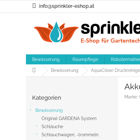
Zum
info@sprinkler-eshop.at
Inhalt
springen
Bewässerung
Rasenpflege
Robotermähe
Startseite
Bewässerung
AquaClean Druckreinige
S
Akk
e
Kategorien
i
Kategorien
Marke:
überspringen
t
e
Bewässerung
n
Original GARDENA System
l
Schläuche
e
i
Schlauchwagen, -trommeln