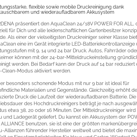
tungsstarke, flexible sowie mobile Druckreinigung dank
tauschbarem und wiederaufladbarem Akkusystem
DENA präsentiert den AquaClean 24/18V POWER FOR ALL, 
iell für Dich und alle leidenschaftlichen Gartenbesitzer konzip
e. Als einer der vielseitigsten Druckreiniger seiner Klasse bie
Clean eine im Gerät integrierte LED-Batteriekontrollanzeige
tungsstufen mit 9, 14 und 24 bar Druck. Autos, Fahrräder ode
leimer können mit der 24-bar-Mitteldruckeinstellung gründlic
inigt werden. Bei Bedarf kann der Druck auf 14 bar reduziert
t-Clean-Modus aktiviert werden.
ser besonders schonende Modus mit nur 9 bar ist ideal für
indliche Materialien und Gegenstände. Gleichzeitig erhöht de
zierte Druck die Laufzeit der wiederaufladbaren Batterie. Die
riebsdauer des Hochdruckreinigers beträgt je nach ausgewä
us etwa 38, 20 oder 16 Minuten. Der Mitteldruckreiniger wird
u und Ladegerät geliefert. Du kannst ein Akkusystem der P
 ALLIANCE benutzen, sie ist eine der größten markenübergre
-Allianzen führender Hersteller weltweit und bietet die max