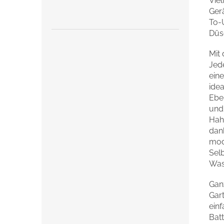
Vie
Ger
To-U
Düs
Mit
Jede
eine
idea
Eben
und
Hah
dank
mod
Sel
Wass
Ganz
Gart
ein
Batt