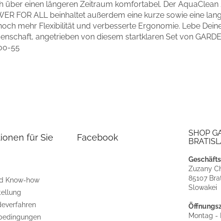
h über einen längeren Zeitraum komfortabel. Der AquaClean
ER FOR ALL beinhaltet außerdem eine kurze sowie eine lan
 noch mehr Flexibilität und verbesserte Ergonomie. Lebe Dein
denschaft, angetrieben von diesem startklaren Set von GARD
00-55
SHOP G
ionen für Sie
Facebook
BRATISL
Geschäfts
Zuzany Ch
85107 Brat
nd Know-how
Slowakei
tellung
everfahren
Öffnungsz
Montag - F
bedingungen