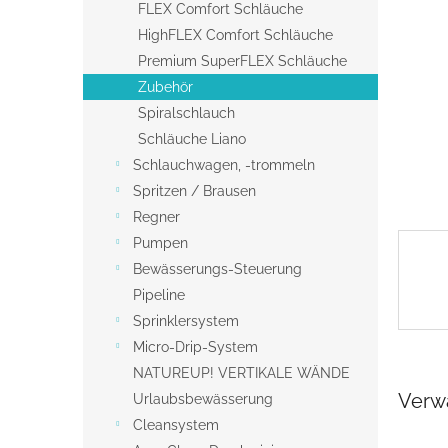
s
FLEX Comfort Schläuche
t
HighFLEX Comfort Schläuche
e
Premium SuperFLEX Schläuche
Zubehör
Spiralschlauch
Schläuche Liano
Schlauchwagen, -trommeln
Spritzen / Brausen
Regner
Pumpen
Bewässerungs-Steuerung
Pipeline
Sprinklersystem
Micro-Drip-System
NATUREUP! VERTIKALE WÄNDE
Verw
Urlaubsbewässerung
Cleansystem