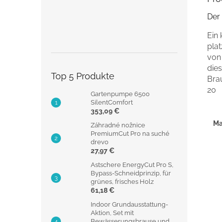
Der 
Ein
pla
von
dies
Top 5 Produkte
Brau
20
Gartenpumpe 6500
SilentComfort
353,09 €
Ma
Záhradné nožnice
PremiumCut Pro na suché
drevo
27,97 €
Astschere EnergyCut Pro S,
Bypass-Schneidprinzip, für
grünes, frisches Holz
61,18 €
Indoor Grundausstattung-
Aktion, Set mit
Bewässerungsbrause und