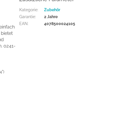
Kategorie
:
Zubehör
Garantie
:
2 Jahre
EAN
:
4078500024105
einfach
bietet
nd
n.
0241-
4")