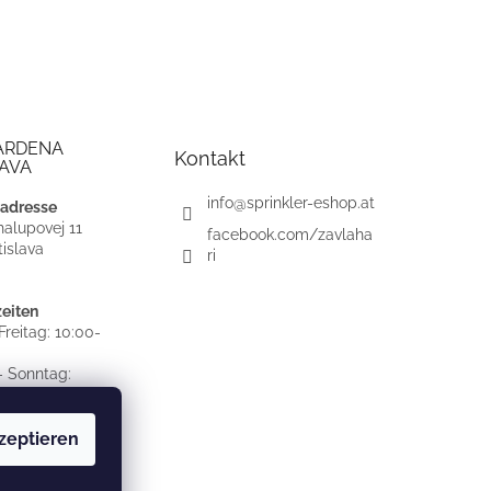
ARDENA
Kontakt
AVA
info
@
sprinkler-eshop.at
adresse
alupovej 11
facebook.com/zavlaha
islava
ri
eiten
reitag: 10:00-
 Sonntag:
OSSEN
zeptieren