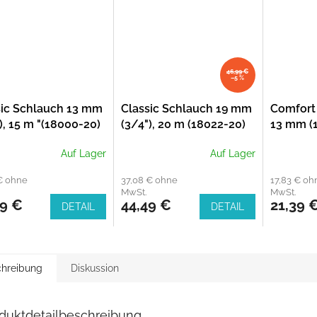
46,99 €
–5 %
sic Schlauch 13 mm
Classic Schlauch 19 mm
Comfort
), 15 m "(18000-20)
(3/4"), 20 m (18022-20)
13 mm (1
(18030-2
Auf Lager
Auf Lager
€ ohne
37,08 € ohne
17,83 € oh
MwSt.
MwSt.
99 €
44,49 €
21,39 
DETAIL
DETAIL
hreibung
Diskussion
duktdetailbeschreibung