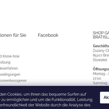
SHOP G
ionen für Sie
Facebook
BRATISL
Geschäfts
Zuzany Ch
85107 Brat
nd Know-how
Slowakei
tellung
everfahren
Öffnungsz
Montag - F
bedingungen
17:00
rsonenbezogener
Samstag -
GESCHL
den Cookies, um Ihnen das bequeme Surfen auf
CZ
|
SK
Ak
 zu ermöglichen und um die Funktionalität, Leistung
rfreundlichkeit der Website durch die Analyse des