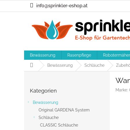
Zum
info@sprinkler-eshop.at
Inhalt
springen
Bewässerung
Rasenpflege
Robotermähe
Startseite
Bewässerung
Schläuche
Zubehö
S
Wan
e
Kategorien
i
Kategorien
Marke:
überspringen
t
e
Bewässerung
n
Original GARDENA System
l
Schläuche
e
i
CLASSIC Schläuche