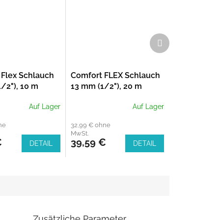
Nächstes
Produkt
 Flex Schlauch
Comfort FLEX Schlauch
/2"), 10 m
13 mm (1/2"), 20 m
0)
(18033-20)
Auf Lager
Auf Lager
ne
32,99 € ohne
MwSt.
€
39,59 €
DETAIL
DETAIL
Zusätzliche Parameter