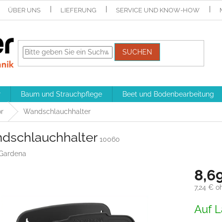
ÜBER UNS
LIEFERUNG
SERVICE UND KNOW-HOW
SUCHEN
r
Baum und Strauchpflege
Beet und Bodenbearbeitung
r
Wandschlauchhalter
dschlauchhalter
10060
Gardena
8,6
7,24 € o
Verkaufs
Auf L