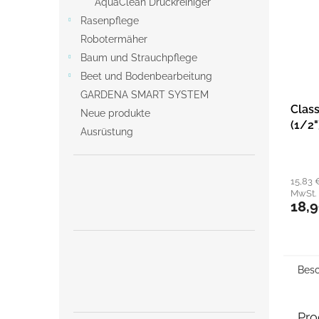
AquaClean Druckreiniger
Rasenpflege
Robotermäher
Baum und Strauchpflege
Beet und Bodenbearbeitung
GARDENA SMART SYSTEM
Clas
Neue produkte
(1/2"
Ausrüstung
15,83 
MwSt.
18,
Besc
Pro