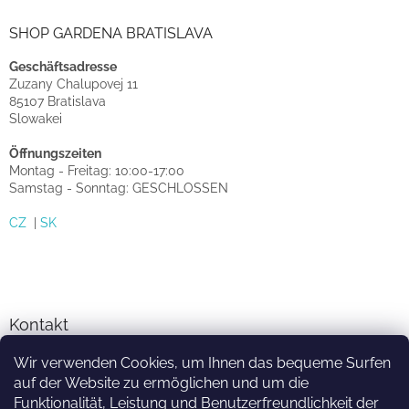
SHOP GARDENA BRATISLAVA
Geschäftsadresse
Zuzany Chalupovej 11
85107 Bratislava
Slowakei
Öffnungszeiten
Montag - Freitag: 10:00-17:00
Samstag - Sonntag: GESCHLOSSEN
CZ
|
SK
Kontakt
info
@
sprinkler-eshop.at
Wir verwenden Cookies, um Ihnen das bequeme Surfen
auf der Website zu ermöglichen und um die
facebook.com/zavlahari
Funktionalität, Leistung und Benutzerfreundlichkeit der