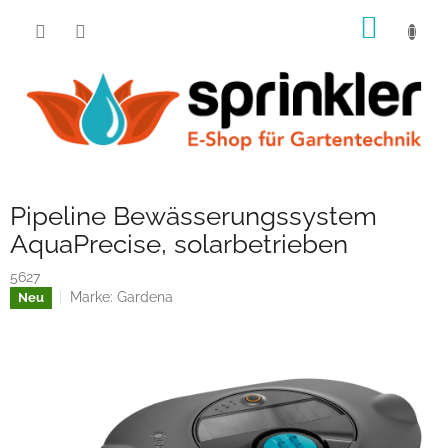
Zum
WARE
Inhalt
springen
Pipeline Bewässerungssystem
AquaPrecise, solarbetrieben
5627
Marke:
Gardena
Neu