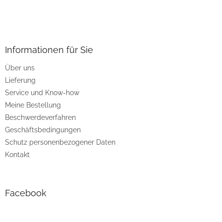
F
u
ß
z
Informationen für Sie
e
Über uns
i
Lieferung
l
e
Service und Know-how
Meine Bestellung
Beschwerdeverfahren
Geschäftsbedingungen
Schutz personenbezogener Daten
Kontakt
Facebook