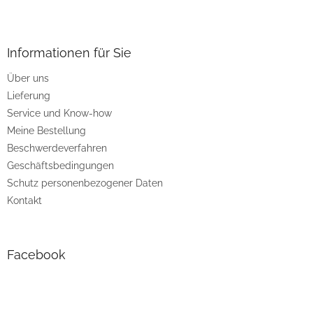
F
u
ß
z
Informationen für Sie
e
Über uns
i
Lieferung
l
e
Service und Know-how
Meine Bestellung
Beschwerdeverfahren
Geschäftsbedingungen
Schutz personenbezogener Daten
Kontakt
Facebook