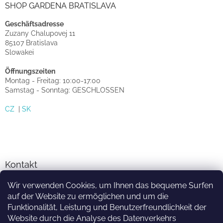
SHOP GARDENA BRATISLAVA
Geschäftsadresse
Zuzany Chalupovej 11
85107 Bratislava
Slowakei
Öffnungszeiten
Montag - Freitag: 10:00-17:00
Samstag - Sonntag: GESCHLOSSEN
CZ
|
SK
Kontakt
info
@
sprinkler-eshop.at
Wir verwenden Cookies, um Ihnen das bequeme Surfen
auf der Website zu ermöglichen und um die
facebook.com/zavlahari
Funktionalität, Leistung und Benutzerfreundlichkeit der
Website durch die Analyse des Datenverkehrs