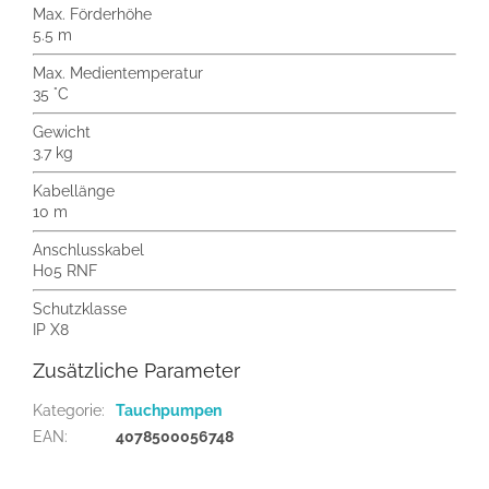
Max. Förderhöhe
5.5 m
Max. Medientemperatur
35 °C
Gewicht
3.7 kg
Kabellänge
10 m
Anschlusskabel
H05 RNF
Schutzklasse
IP X8
Zusätzliche Parameter
Kategorie
:
Tauchpumpen
EAN
:
4078500056748