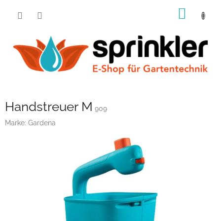
Zum
WARE
Inhalt
springen
Handstreuer M
909
Marke:
Gardena