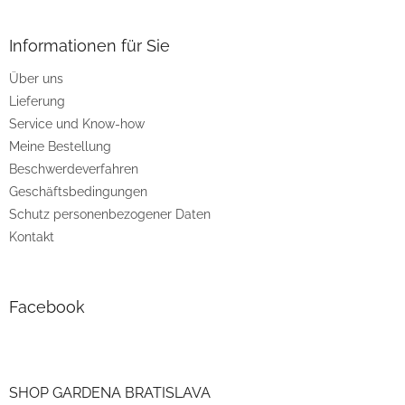
u
ß
z
Informationen für Sie
e
Über uns
i
Lieferung
l
e
Service und Know-how
Meine Bestellung
Beschwerdeverfahren
Geschäftsbedingungen
Schutz personenbezogener Daten
Kontakt
Facebook
SHOP GARDENA BRATISLAVA