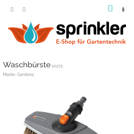
Zum
WARE
Inhalt
springen
Waschbürste
10273
Marke:
Gardena