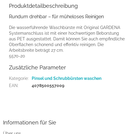
Produktdetailbeschreibung
Rundum drehbar – für müheloses Reinigen
Die wasserführende Waschbürste mit Original GARDENA
Systemanschluss ist mit einer hochwertigen Beborstung
aus PET ausgestattet. Damit können Sie auch empfindliche
Oberflächen schonend und efferktiv reinigen. Die
Arbeitsbreite beträgt 27 cm.
5570-20
Zusätzliche Parameter
Kategorie
:
Pinsel und Schrubbürsten waschen
EAN
:
4078500557009
F
u
ß
z
Informationen für Sie
e
Über uns