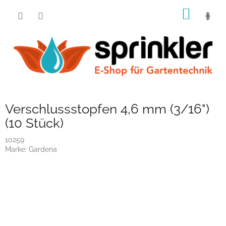
Zum
WARE
Inhalt
springen
Verschlussstopfen 4,6 mm (3/16")
(10 Stück)
10259
Marke:
Gardena