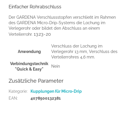
Einfacher Rohrabschluss
Der GARDENA Verschlussstopfen verschließt im Rahmen
des GARDENA Micro-Drip-Systems die Lochung im
Verlegerohr oder bildet den Abschluss an einem
1323-20
Verteilerrohr.
Verschluss der Lochung im
Anwendung
Verlegerohr 13 mm, Verschluss des
Verteilerrohres 4,6 mm.
Verbindungstechnik
Nein
"Quick & Easy"
Zusätzliche Parameter
Kategorie
:
Kupplungen für Micro-Drip
EAN
:
4078500132381
F
u
ß