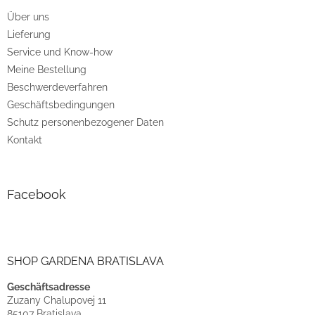
e
Über uns
i
Lieferung
l
e
Service und Know-how
Meine Bestellung
Beschwerdeverfahren
Geschäftsbedingungen
Schutz personenbezogener Daten
Kontakt
Facebook
SHOP GARDENA BRATISLAVA
Geschäftsadresse
Zuzany Chalupovej 11
85107 Bratislava