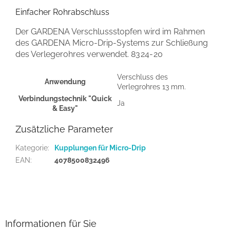
Einfacher Rohrabschluss
Der GARDENA Verschlussstopfen wird im Rahmen
des GARDENA Micro-Drip-Systems zur Schließung
des Verlegerohres verwendet.
8324-20
Verschluss des
Anwendung
Verlegrohres 13 mm.
Verbindungstechnik "Quick
Ja
& Easy"
Zusätzliche Parameter
Kategorie
:
Kupplungen für Micro-Drip
EAN
:
4078500832496
F
u
ß
z
Informationen für Sie