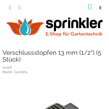
Zum
WARE
Inhalt
springen
Verschlussstopfen 13 mm (1/2") (5
Stück)
10258
Marke:
Gardena