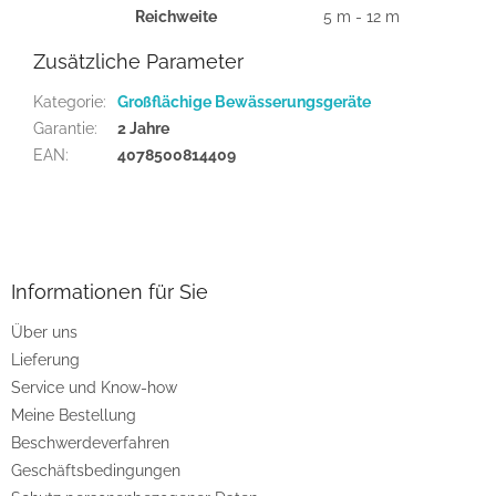
Reichweite
5 m - 12 m
Zusätzliche Parameter
Kategorie
:
Großflächige Bewässerungsgeräte
Garantie
:
2 Jahre
EAN
:
4078500814409
F
u
ß
z
Informationen für Sie
e
Über uns
i
Lieferung
l
e
Service und Know-how
Meine Bestellung
Beschwerdeverfahren
Geschäftsbedingungen