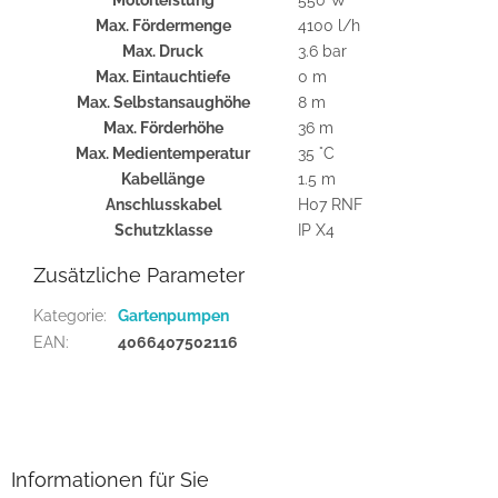
Motorleistung
550 W
Max. Fördermenge
4100 l/h
Max. Druck
3.6 bar
Max. Eintauchtiefe
0 m
Max. Selbstansaughöhe
8 m
Max. Förderhöhe
36 m
Max. Medientemperatur
35 °C
Kabellänge
1.5 m
Anschlusskabel
H07 RNF
Schutzklasse
IP X4
Zusätzliche Parameter
Kategorie
:
Gartenpumpen
EAN
:
4066407502116
F
u
ß
z
Informationen für Sie