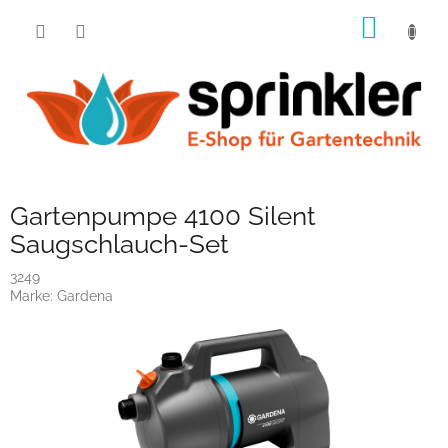
Zum
WARE
Inhalt
springen
Gartenpumpe 4100 Silent
Saugschlauch-Set
3249
Marke:
Gardena