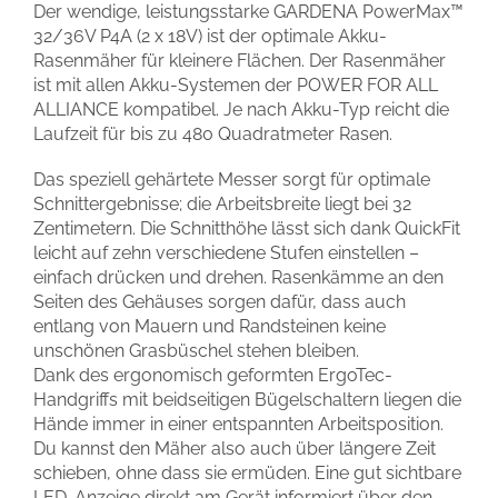
Der wendige, leistungsstarke GARDENA PowerMax™
32/36V P4A (2 x 18V) ist der optimale Akku-
Rasenmäher für kleinere Flächen. Der Rasenmäher
ist mit allen Akku-Systemen der POWER FOR ALL
ALLIANCE kompatibel. Je nach Akku-Typ reicht die
Laufzeit für bis zu 480 Quadratmeter Rasen.
Das speziell gehärtete Messer sorgt für optimale
Schnittergebnisse; die Arbeitsbreite liegt bei 32
Zentimetern. Die Schnitthöhe lässt sich dank QuickFit
leicht auf zehn verschiedene Stufen einstellen –
einfach drücken und drehen. Rasenkämme an den
Seiten des Gehäuses sorgen dafür, dass auch
entlang von Mauern und Randsteinen keine
unschönen Grasbüschel stehen bleiben.
Dank des ergonomisch geformten ErgoTec-
Handgriffs mit beidseitigen Bügelschaltern liegen die
Hände immer in einer entspannten Arbeitsposition.
Du kannst den Mäher also auch über längere Zeit
schieben, ohne dass sie ermüden. Eine gut sichtbare
LED-Anzeige direkt am Gerät informiert über den