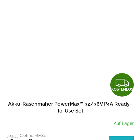
K
KOSTENLOS
O
Akku-Rasenmäher PowerMax™ 32/36V P4A Ready-
S
To-Use Set
T
Auf Lager
E
303,33 € ohne MwSt.