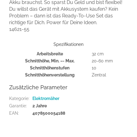
Akku brauchst. So sparst Du Geld und bist flexibel!
Du willst das Gerät mit Akkusystem kaufen? Kein
Problem – dann ist das Ready-To-Use Set das
richtige für Dich. Power für Deine Ideen.
14621-55
Spezifikationen
Arbeitsbreite
32 cm
Schnitthöhe, Min. –- Max.
20-60 mm
Schnitthöhenstufen
10
Schnitthöhenverstellung
Zentral
Zusätzliche Parameter
Kategorie
:
Elektromäher
Garantie
:
2 Jahre
EAN
:
4078500054188
F