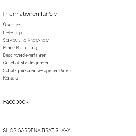
u
ß
z
Informationen für Sie
e
Über uns
i
Lieferung
l
e
Service und Know-how
Meine Bestellung
Beschwerdeverfahren
Geschäftsbedingungen
Schutz personenbezogener Daten
Kontakt
Facebook
SHOP GARDENA BRATISLAVA