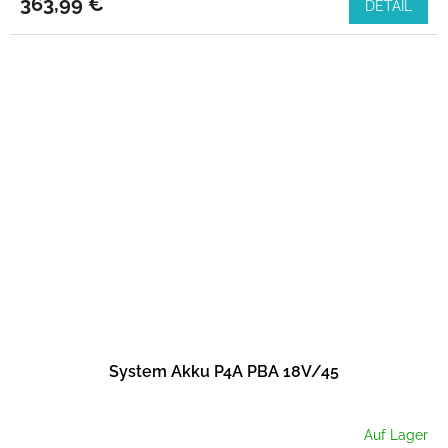
363,99 €
DETAIL
N
L
O
S
System Akku P4A PBA 18V/45
Auf Lager