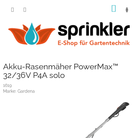
Zum
WARE
Inhalt
springen
Akku-Rasenmäher PowerMax™
32/36V P4A solo
1619
Marke:
Gardena