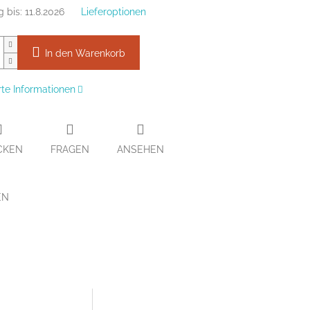
g bis:
11.8.2026
Lieferoptionen
In den Warenkorb
erte Informationen
CKEN
FRAGEN
ANSEHEN
EN