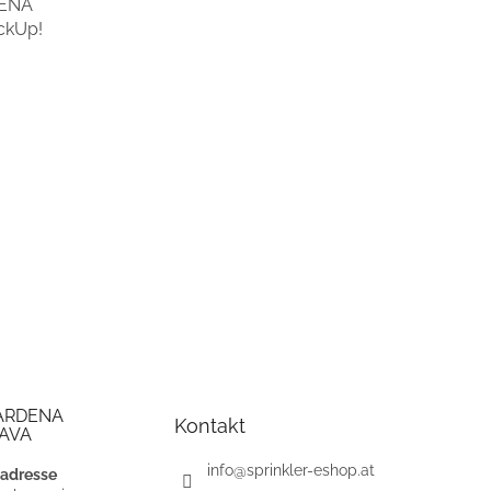
RDENA
ickUp!
ARDENA
Kontakt
AVA
info
@
sprinkler-eshop.at
adresse