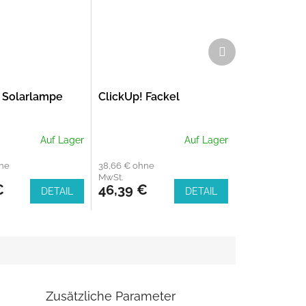
Nächstes
Produkt
! Solarlampe
ClickUp! Fackel
Auf Lager
Auf Lager
hne
38,66 € ohne
MwSt.
€
46,39 €
DETAIL
DETAIL
Zusätzliche Parameter