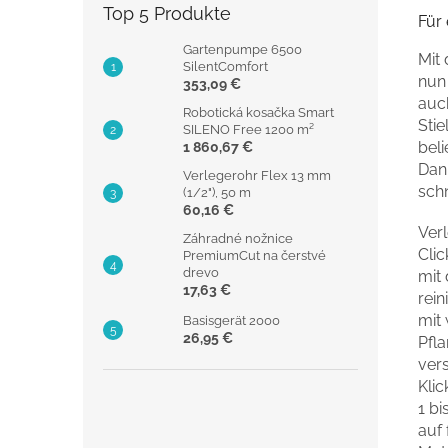
Top 5 Produkte
Für 
Gartenpumpe 6500
Mit
SilentComfort
nun 
353,09 €
auc
Robotická kosačka Smart
Stie
SILENO Free 1200 m²
bel
1 860,67 €
Dan
Verlegerohr Flex 13 mm
schn
(1/2"), 50 m
60,16 €
Ver
Záhradné nožnice
Cli
PremiumCut na čerstvé
drevo
mit 
17,63 €
rei
mit 
Basisgerät 2000
26,95 €
Pfla
vers
Klic
1 b
auf