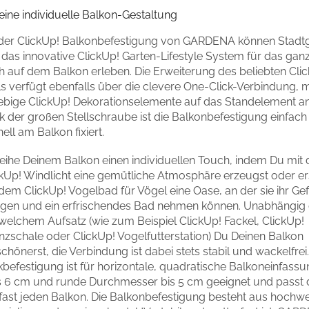
eine individuelle Balkon-Gestaltung
 der ClickUp! Balkonbefestigung von GARDENA können Stadt
das innovative ClickUp! Garten-Lifestyle System für das gan
h auf dem Balkon erleben. Die Erweiterung des beliebten Cli
ls verfügt ebenfalls über die clevere One-Click-Verbindung, m
iebige ClickUp! Dekorationselemente auf das Standelement an
k der großen Stellschraube ist die Balkonbefestigung einfach
ell am Balkon fixiert.
leihe Deinem Balkon einen individuellen Touch, indem Du mit
ckUp! Windlicht eine gemütliche Atmosphäre erzeugst oder er
dem ClickUp! Vogelbad für Vögel eine Oase, an der sie ihr Ge
nigen und ein erfrischendes Bad nehmen können. Unabhängig
welchem Aufsatz (wie zum Beispiel ClickUp! Fackel, ClickUp!
nzschale oder ClickUp! Vogelfutterstation) Du Deinen Balkon
chönerst, die Verbindung ist dabei stets stabil und wackelfrei.
kbefestigung ist für horizontale, quadratische Balkoneinfass
is 6 cm und runde Durchmesser bis 5 cm geeignet und passt
 fast jeden Balkon. Die Balkonbefestigung besteht aus hochwe