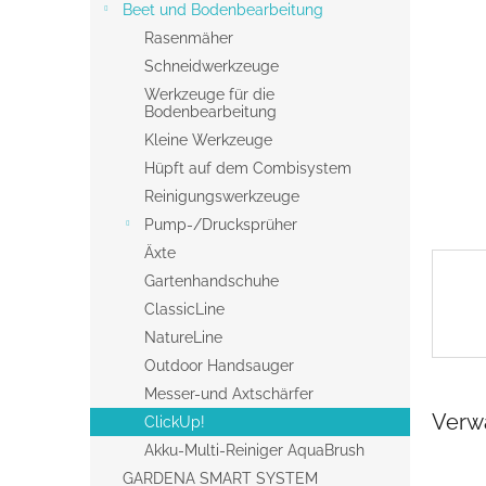
s
Beet und Bodenbearbeitung
t
Rasenmäher
e
Schneidwerkzeuge
Werkzeuge für die
Bodenbearbeitung
Kleine Werkzeuge
Hüpft auf dem Combisystem
Reinigungswerkzeuge
Pump-/Drucksprüher
Äxte
Gartenhandschuhe
ClassicLine
NatureLine
Outdoor Handsauger
Messer-und Axtschärfer
Verw
ClickUp!
Akku-Multi-Reiniger AquaBrush
GARDENA SMART SYSTEM