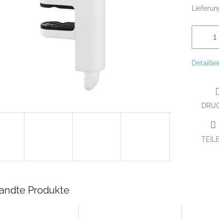
Lieferun
Detailli
DRU
TEIL
andte Produkte