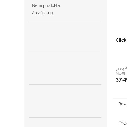
Neue produkte
Ausrüstung
Click
31,24 
MwSt.
37,4
Besc
Pro