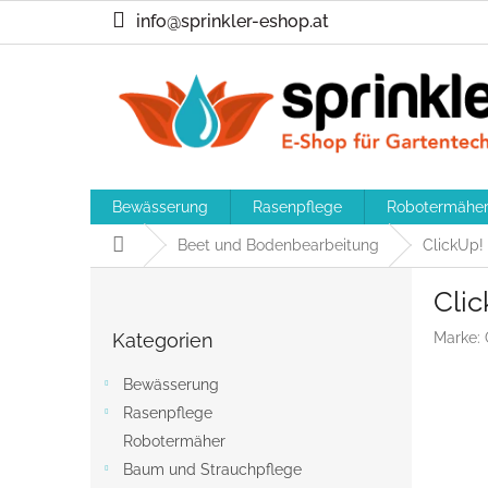
Zum
info@sprinkler-eshop.at
Inhalt
springen
Bewässerung
Rasenpflege
Robotermähe
Startseite
Beet und Bodenbearbeitung
ClickUp!
S
Cli
e
Kategorien
i
Kategorien
Marke:
überspringen
t
e
Bewässerung
n
Rasenpflege
l
Robotermäher
e
i
Baum und Strauchpflege