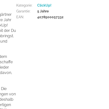
Kategorie
:
ClickUp!
Garantie
:
5 Jahre
gärtner
EAN
:
4078500057332
ze Jahr
ckUp!
it der Du
bringst.
 und
 dem
schaffe
fieder
 davon,
 Die
ungen von
 deshalb
rtigen