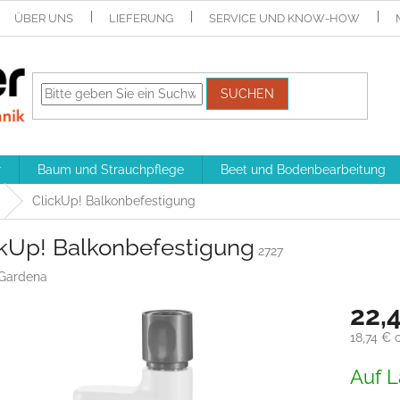
ÜBER UNS
LIEFERUNG
SERVICE UND KNOW-HOW
SUCHEN
r
Baum und Strauchpflege
Beet und Bodenbearbeitung
ClickUp! Balkonbefestigung
ckUp! Balkonbefestigung
2727
Gardena
22,
18,74 € 
Verkaufs
Auf L