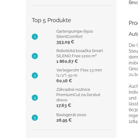
Besc
Top 5 Produkte
Pro
Gartenpumpe 6500
Aut
SilentComfort
353,09 €
Die 
Robotická kosačka Smart
Steu
SILENO Free 1200 m²
dem 
1 860,67 €
insb
Gesa
Verlegerohr Flex 13 mm
zu b
(1/2"), 50 m
60,16 €
Auch
Záhradné nožnice
indi
PremiumCut na čerstvé
und 
drevo
läss
17,63 €
6030
Basisgerät 2000
rege
26,95 €
1284