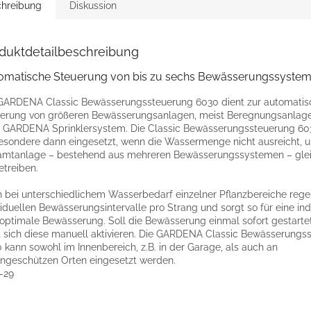
hreibung
Diskussion
duktdetailbeschreibung
omatische Steuerung von bis zu sechs Bewässerungssyste
GARDENA Classic Bewässerungssteuerung 6030 dient zur automati
erung von größeren Bewässerungsanlagen, meist Beregnungsanlag
GARDENA Sprinklersystem. Die Classic Bewässerungssteuerung 60
esondere dann eingesetzt, wenn die Wassermenge nicht ausreicht, 
mtanlage – bestehend aus mehreren Bewässerungssystemen – glei
etreiben.
 bei unterschiedlichem Wasserbedarf einzelner Pflanzbereiche regel
viduellen Bewässerungsintervalle pro Strang und sorgt so für eine ind
optimale Bewässerung. Soll die Bewässerung einmal sofort gestarte
t sich diese manuell aktivieren. Die GARDENA Classic Bewässerungs
 kann sowohl im Innenbereich, z.B. in der Garage, als auch an
ngeschützen Orten eingesetzt werden.
-29