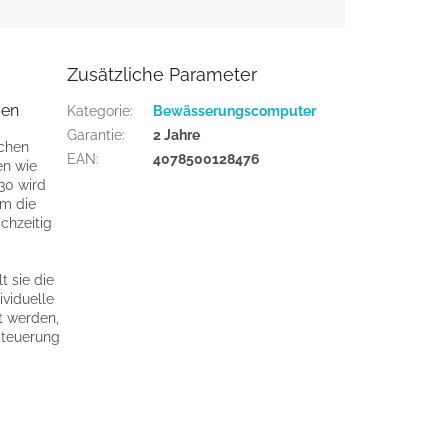
Zusätzliche Parameter
men
Kategorie
:
Bewässerungscomputer
Garantie
:
2 Jahre
schen
EAN
:
4078500128476
en wie
30 wird
um die
chzeitig
t sie die
ividuelle
t werden,
steuerung