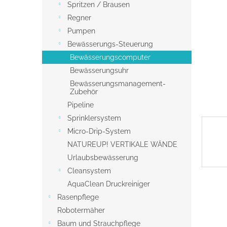
s
Spritzen / Brausen
t
Regner
e
Pumpen
Bewässerungs-Steuerung
Bewässerungscomputer
Bewässerungsuhr
Bewässerungsmanagement-
Zubehör
Pipeline
Sprinklersystem
Micro-Drip-System
NATUREUP! VERTIKALE WÄNDE
Urlaubsbewässerung
Cleansystem
AquaClean Druckreiniger
Rasenpflege
Robotermäher
Baum und Strauchpflege