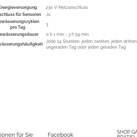
Energieversorgung
230 V-Netzanschluss
schluss für Sensoren
Ja
ewässerungszyklen
3
pro Tag
ewässerungsdauer
0 h 1 min - 3 h 59 min
Jede 24 Stunden, jeden zweiten, jeden dritten
ässerungshäufigkeit
ungeraden Tag oder jeden geraden Tag
SHOP G
ionen für Sie
Facebook