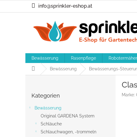
Zum
info@sprinkler-eshop.at
Inhalt
springen
Bewässerung
Rasenpflege
Robotermähe
Startseite
Bewässerung
Bewässerungs-Steueru
S
Cla
e
Kategorien
i
Kategorien
Marke:
überspringen
t
e
Bewässerung
n
Original GARDENA System
l
Schläuche
e
i
Schlauchwagen, -trommeln