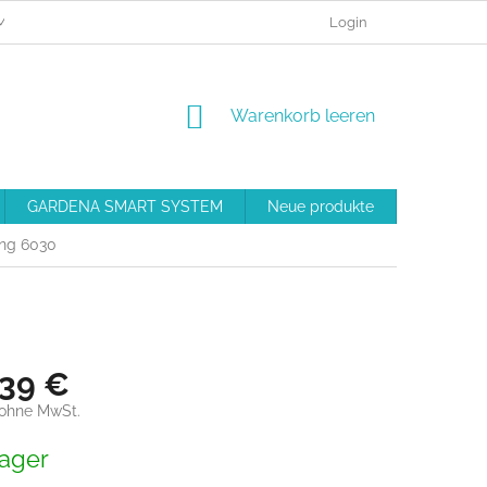
MEINE BESTELLUNG
BESCHWERDEVERFAHREN
Login
GESCHÄFT
WARENKORB
Warenkorb leeren
GARDENA SMART SYSTEM
Neue produkte
Ausrüstu
ung 6030
,39 €
 ohne MwSt.
preis:
ager