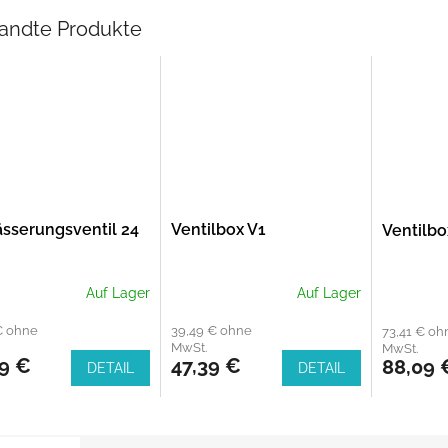
andte Produkte
sserungsventil 24
Ventilbox V1
Ventilbo
Auf Lager
Auf Lager
€ ohne
39,49 € ohne
73,41 € oh
MwSt.
MwSt.
49 €
47,39 €
88,09 
DETAIL
DETAIL