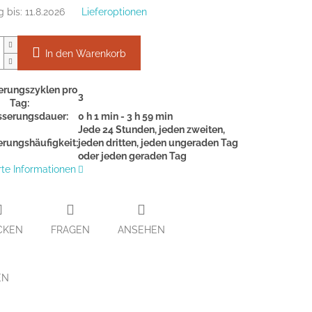
g bis:
11.8.2026
Lieferoptionen
In den Warenkorb
rungszyklen pro
3
Tag:
serungsdauer:
0 h 1 min - 3 h 59 min
Jede 24 Stunden, jeden zweiten,
rungshäufigkeit:
jeden dritten, jeden ungeraden Tag
oder jeden geraden Tag
erte Informationen
CKEN
FRAGEN
ANSEHEN
EN