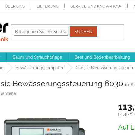
ÜBER UNS
LIEFERUNG
SERVICE UND KNOW-HOW
SUCHEN
r
Baum und Strauchpflege
Beet und Bodenbearbeitung
ng
Bewässerungscomputer
Classic Bewässerungssteuer
ssic Bewässerungssteuerung 6030
10161
Gardena
113
94,49 €
Verkaufs
Auf L