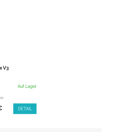
x V3
Auf Lager
ne
€
DETAIL