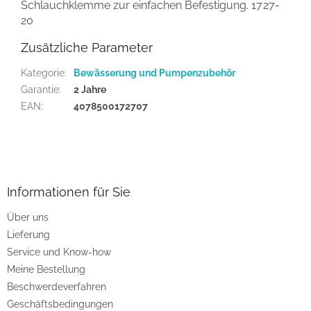
Schlauchklemme zur einfachen Befestigung.
1727-
20
Zusätzliche Parameter
Kategorie
:
Bewässerung und Pumpenzubehör
Garantie
:
2 Jahre
EAN
:
4078500172707
F
u
ß
z
Informationen für Sie
e
Über uns
i
Lieferung
l
e
Service und Know-how
Meine Bestellung
Beschwerdeverfahren
Geschäftsbedingungen