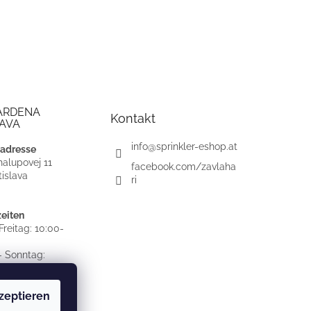
ARDENA
Kontakt
AVA
info
@
sprinkler-eshop.at
adresse
alupovej 11
facebook.com/zavlaha
islava
ri
eiten
reitag: 10:00-
 Sonntag:
OSSEN
zeptieren