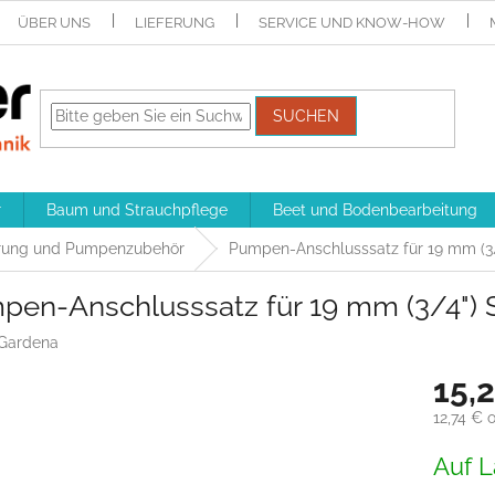
ÜBER UNS
LIEFERUNG
SERVICE UND KNOW-HOW
SUCHEN
r
Baum und Strauchpflege
Beet und Bodenbearbeitung
rung und Pumpenzubehör
Pumpen-Anschlusssatz für 19 mm (3
pen-Anschlusssatz für 19 mm (3/4") 
Gardena
15,
12,74 € 
Verkaufs
Auf L