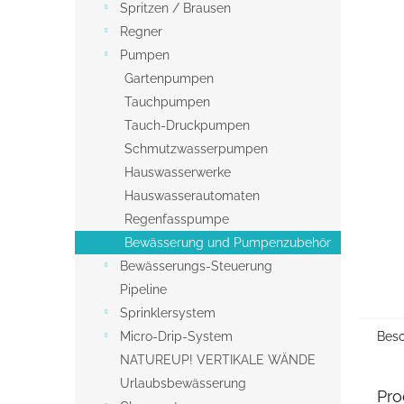
s
Spritzen / Brausen
t
Regner
e
Pumpen
Gartenpumpen
Tauchpumpen
Tauch-Druckpumpen
Schmutzwasserpumpen
Hauswasserwerke
Hauswasserautomaten
Regenfasspumpe
Bewässerung und Pumpenzubehör
Bewässerungs-Steuerung
Pipeline
Sprinklersystem
Micro-Drip-System
Besc
NATUREUP! VERTIKALE WÄNDE
Urlaubsbewässerung
Pro