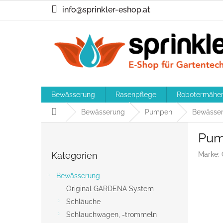
Zum
info@sprinkler-eshop.at
Inhalt
springen
Bewässerung
Rasenpflege
Robotermähe
Startseite
Bewässerung
Pumpen
Bewässe
S
Pum
e
Kategorien
i
Kategorien
Marke:
überspringen
t
e
Bewässerung
n
Original GARDENA System
l
Schläuche
e
i
Schlauchwagen, -trommeln