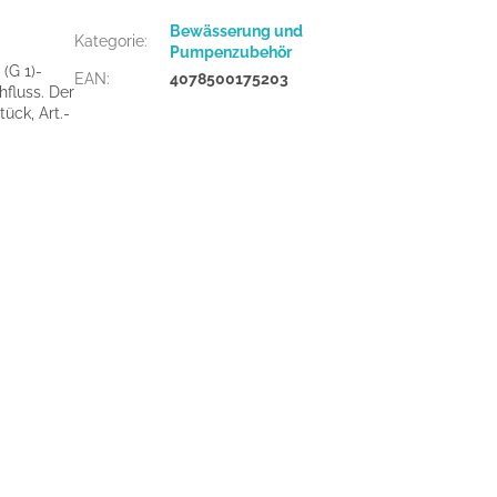
Bewässerung und
Kategorie
:
Pumpenzubehör
(G 1)-
EAN
:
4078500175203
fluss. Der
ück, Art.-