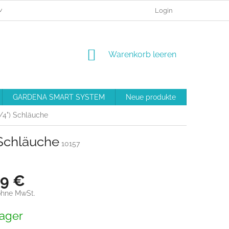
MEINE BESTELLUNG
BESCHWERDEVERFAHREN
Login
GESCHÄFT
WARENKORB
Warenkorb leeren
GARDENA SMART SYSTEM
Neue produkte
Ausrüstu
/4") Schläuche
Schläuche
10157
29 €
ohne MwSt.
preis:
ager