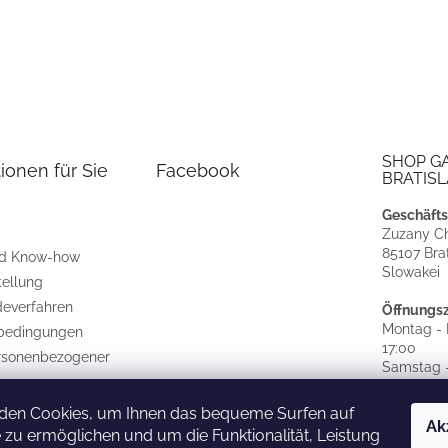
SHOP G
ionen für Sie
Facebook
BRATISL
Geschäfts
Zuzany Ch
85107 Brat
nd Know-how
Slowakei
tellung
everfahren
Öffnungsz
Montag - F
bedingungen
17:00
rsonenbezogener
Samstag -
GESCHL
den Cookies, um Ihnen das bequeme Surfen auf
CZ
|
SK
Ak
 zu ermöglichen und um die Funktionalität, Leistung