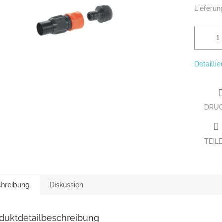
Lieferun
Detailli
DRU
TEIL
hreibung
Diskussion
duktdetailbeschreibung