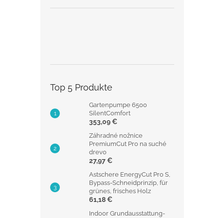
Top 5 Produkte
Gartenpumpe 6500
SilentComfort
353,09 €
Záhradné nožnice
PremiumCut Pro na suché
drevo
27,97 €
Astschere EnergyCut Pro S,
Bypass-Schneidprinzip, für
grünes, frisches Holz
61,18 €
Indoor Grundausstattung-