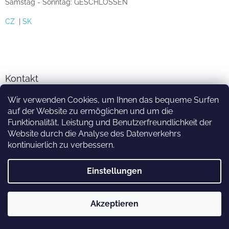
Samstag - Sonntag: GESCHLOSSEN
CZ
|
SK
Kontakt
Wir verwenden Cookies, um Ihnen das bequeme Surfen
info
@
sprinkler-eshop.at
auf der Website zu ermöglichen und um die
facebook.com/zavlahari
Funktionalität, Leistung und Benutzerfreundlichkeit der
Website durch die Analyse des Datenverkehrs
kontinuierlich zu verbessern.
Einstellungen
Erstellt von Shoptet
Akzeptieren
Copyright 2026
sprinkler-eshop.at
. Alle Rechte vorbehalten.