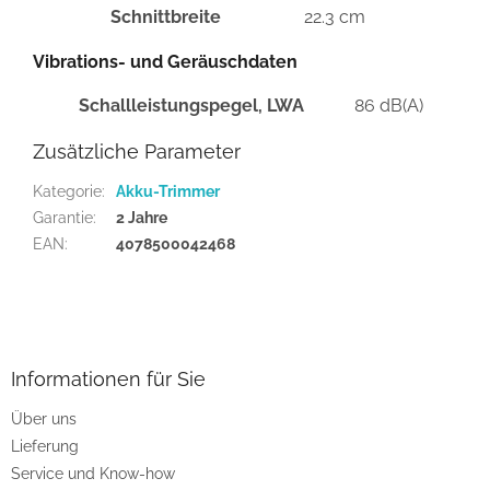
Schnittbreite
22.3 cm
Vibrations- und Geräuschdaten
Schallleistungspegel, LWA
86 dB(A)
Zusätzliche Parameter
Kategorie
:
Akku-Trimmer
Garantie
:
2 Jahre
EAN
:
4078500042468
F
u
ß
z
Informationen für Sie
e
Über uns
i
Lieferung
l
e
Service und Know-how