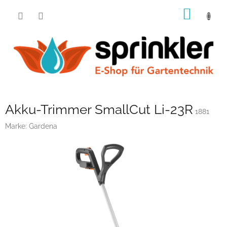
Zum
WARE
Inhalt
springen
Akku-Trimmer SmallCut Li-23R
1881
Marke:
Gardena