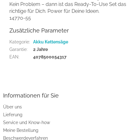
Kein Problem – dann ist das Ready-To-Use Set das
richtige für Dich. Power für Deine Ideen.
14770-55
Zusätzliche Parameter
Kategorie
:
Akku Kettensäge
Garantie
:
2 Jahre
EAN
:
4078500054317
F
u
ß
z
Informationen für Sie
e
Über uns
i
Lieferung
l
e
Service und Know-how
Meine Bestellung
Beschwerdeverfahren