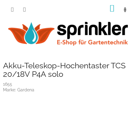
Zum
WARE
Inhalt
springen
Akku-Teleskop-Hochentaster TCS
20/18V P4A solo
1655
Marke:
Gardena