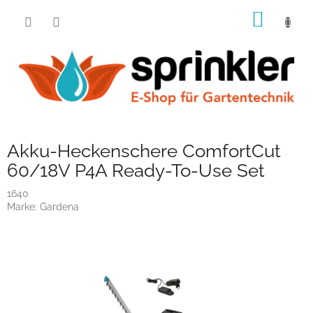
Zum
WARE
Inhalt
springen
Akku-Heckenschere ComfortCut
60/18V P4A Ready-To-Use Set
1640
Marke:
Gardena