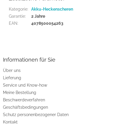
Kategorie
:
Akku-Heckenscheren
Garantie
:
2 Jahre
EAN
:
4078500054263
F
u
ß
z
Informationen für Sie
e
Über uns
i
Lieferung
l
e
Service und Know-how
Meine Bestellung
Beschwerdeverfahren
Geschäftsbedingungen
Schutz personenbezogener Daten
Kontakt