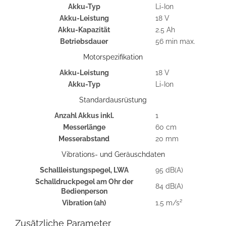
Akku-Typ
Li-Ion
Akku-Leistung
18 V
Akku-Kapazität
2.5 Ah
Betriebsdauer
56 min max.
Motorspezifikation
Akku-Leistung
18 V
Akku-Typ
Li-Ion
Standardausrüstung
Anzahl Akkus inkl.
1
Messerlänge
60 cm
Messerabstand
20 mm
Vibrations- und Geräuschdaten
Schallleistungspegel, LWA
95 dB(A)
Schalldruckpegel am Ohr der
84 dB(A)
Bedienperson
Vibration (ah)
1.5 m/s²
Zusätzliche Parameter