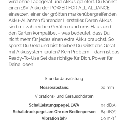
wird ohne Ladegerät und Akkus geliefert. Du kannst
einen 18V-Akku der POWER FOR ALL ALLIANCE
einsetzen, einer der größten markenübergreifenden
Akku-Allianzen führender Hersteller. Deren Akkus
sind mit zahlreichen Geräten rund ums Haus und
den Garten kompatibel – was bedeutet, dass Du
nicht mehr für jedes einen extra Akku brauchst. So
sparst Du Geld und bist flexibel! Du willst das Gerät
mit Akkusystem kaufen? Kein Problem – dann ist das
Ready-To-Use Set das richtige für Dich. Power für
Deine Ideen
Standardausrüstung
Messerabstand
20 mm
Vibrations- und Geräuschdaten
Schallleistungspegel, LWA
94 dB(A)
Schalldruckpegel am Ohr der Bedienperson
84 dB(A)
Vibration (ah)
1.9 m/s²