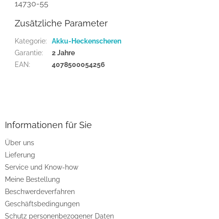
14730-55
Zusätzliche Parameter
Kategorie
:
Akku-Heckenscheren
Garantie
:
2 Jahre
EAN
:
4078500054256
F
u
ß
z
Informationen für Sie
e
Über uns
i
Lieferung
l
e
Service und Know-how
Meine Bestellung
Beschwerdeverfahren
Geschäftsbedingungen
Schutz personenbezogener Daten